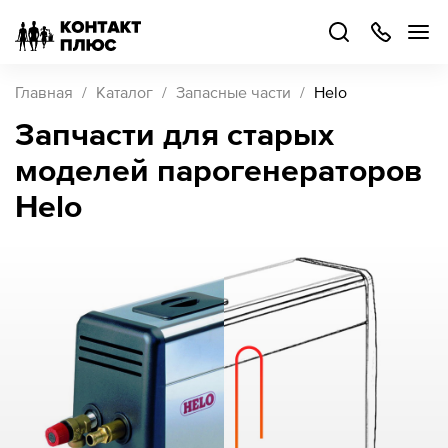
+7
499
504-
88-
48
Каталог
Главная
Каталог
Запасные части
Helo
товаров
Запчасти для старых
моделей парогенераторов
Стать
партнером
Helo
Войти
Войти
О компании
Как купить
Кейсы
Поддержка