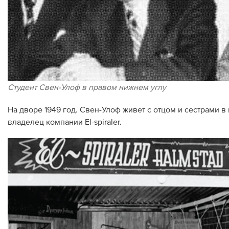
Студент Свен-Улоф в правом нижнем углу
На дворе 1949 год. Свен-Улоф живет с отцом и сестрами 
владелец компании El-spiraler.