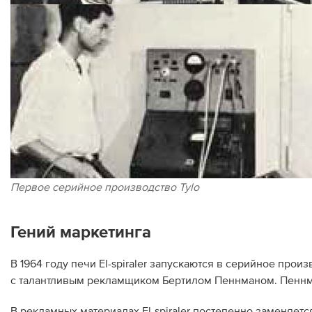
Первое серийное производство Tylo
Гений маркетинга
В 1964 году печи El-spiraler запускаются в серийное про
с талантливым рекламщиком Бертилом Пеннманом. Пеннм
В рекламных материалах El-spiraler постепенно заменяетс