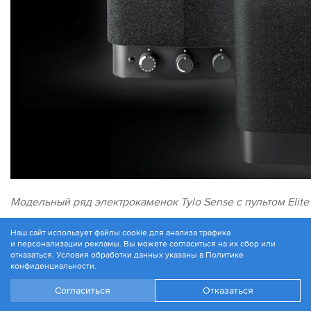
Модельный ряд электрокаменок Tylo Sense c пультом Elite
Печи
Tylo Sense
, вобравшие все технологические на
Наш сайт использует файлы cookie для анализа трафика
и персонализации рекламы. Вы можете согласиться на их сбор или
Парогенераторы для хамама
Steam Home и Steam Co
отказаться. Условия обработки данных указаны в
Политике
конфиденциальности
.
Симбиоз парогенератора и электрокаменки — систе
Согласиться
Отказаться
Пульт управления
Elite
с возможностью облачного дос