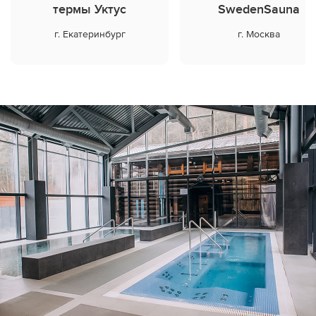
термы Уктус
SwedenSauna
Дилеры
г. Екатеринбург
г. Москва
Контакты
B2B