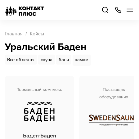
+7
499
504-
88-
48
Каталог
Главная
Кейсы
товаров
Уральский Баден
Стать
партнером
Все объекты
сауна
баня
хамам
Войти
Войти
О компании
Термальный комплекс
Поставщик
оборудования
Как купить
Кейсы
Поддержка
Баден-Баден