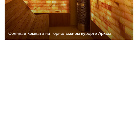
Соляная комната на горнолыжном курорте Архыз