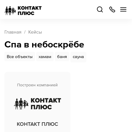
+7
499
504-
88-
48
Каталог
Главная
Кейсы
товаров
Спа в небоскрёбе
Стать
партнером
Все объекты
хамам
баня
сауна
Войти
Войти
О компании
Построен компанией
Как купить
Кейсы
КОНТАКТ ПЛЮС
Поддержка