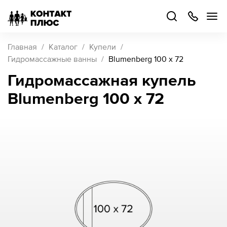
+7
499
504-
88-
48
Каталог
Главная
Каталог
Купели
товаров
Гидромассажные ванны
Blumenberg 100 x 72
Гидромассажная купель
Стать
Blumenberg 100 x 72
партнером
Войти
Войти
О компании
Как купить
Кейсы
Поддержка