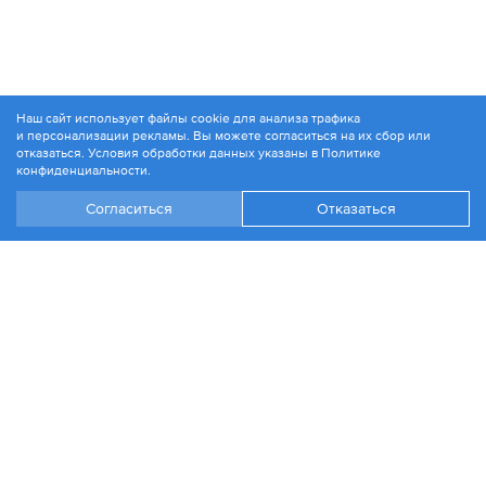
Наш сайт использует файлы cookie для анализа трафика
и персонализации рекламы. Вы можете согласиться на их сбор или
© 1994-2026. ЗАО «Контакт Плюс»
отказаться. Условия обработки данных указаны в
Политике
Политика конфиденциальности
конфиденциальности
.
Согласиться
Отказаться
+7 499 504-88-48
Москва, ул. 1812 года, д. 12
Эл. почта:
info@contactplus.ru
Войти
Стать партнером
Разработка сайта