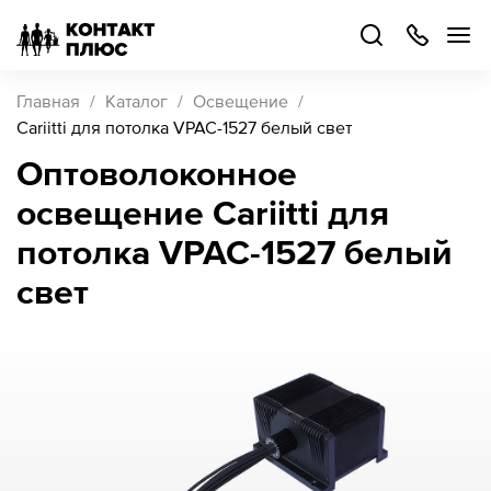
+7
499
504-
88-
48
Каталог
Главная
Каталог
Освещение
товаров
Cariitti для потолка VPAC-1527 белый свет
Оптоволоконное
Стать
освещение Cariitti для
партнером
Войти
потолка VPAC-1527 белый
Войти
свет
О компании
Как купить
Кейсы
Поддержка