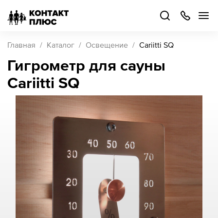
+7
499
504-
88-
48
Каталог
Главная
Каталог
Освещение
Cariitti SQ
товаров
Гигрометр для сауны
Cariitti SQ
Стать
партнером
Войти
Войти
О компании
Как купить
Кейсы
Поддержка