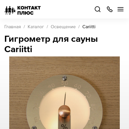
+7
499
504-
88-
48
Каталог
Главная
Каталог
Освещение
Cariitti
товаров
Гигрометр для сауны
Cariitti
Стать
партнером
Войти
Войти
О компании
Как купить
Кейсы
Поддержка