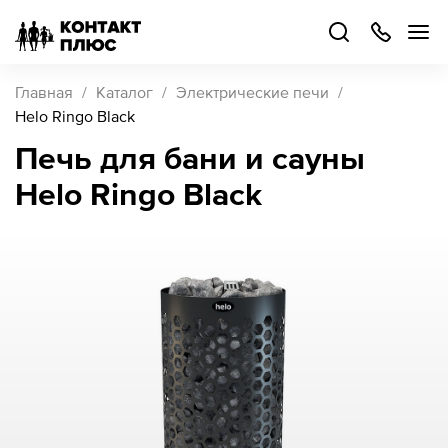
+7
499
504-
88-
48
Каталог
Главная
Каталог
Электрические печи
товаров
Helo Ringo Black
Печь для бани и сауны
Стать
Helo Ringo Black
партнером
Войти
Войти
О компании
Как купить
Кейсы
Поддержка