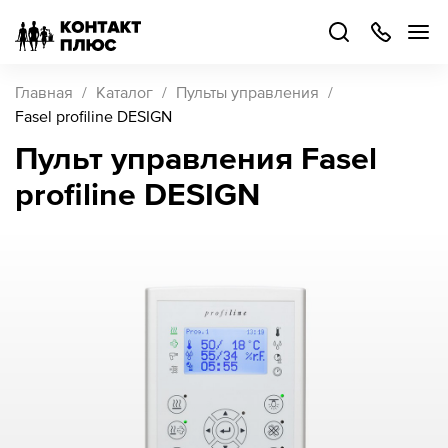
+7
499
504-
88-
48
Каталог
Главная
Каталог
Пульты управления
товаров
Fasel profiline DESIGN
Пульт управления Fasel
Стать
profiline DESIGN
партнером
Войти
Войти
О компании
Как купить
Кейсы
Поддержка