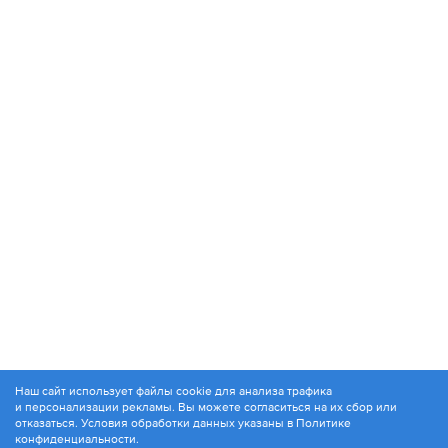
Наш сайт использует файлы cookie для анализа трафика
и персонализации рекламы. Вы можете согласиться на их сбор или
© 1994-2026. ЗАО «Контакт Плюс»
отказаться. Условия обработки данных указаны в
Политике
Политика конфиденциальности
конфиденциальности
.