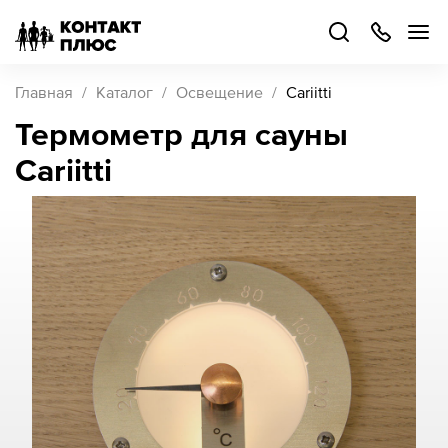
+7
499
504-
88-
48
Каталог
Главная
Каталог
Освещение
Cariitti
товаров
Термометр для сауны
Cariitti
Стать
партнером
Войти
Войти
О компании
Как купить
Кейсы
Поддержка