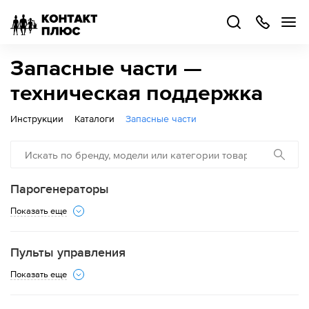
+7
499
504-
88-
48
Каталог
Запасные части —
товаров
техническая поддержка
Стать
Инструкции
Каталоги
Запасные части
партнером
Войти
Войти
Парогенераторы
О компании
Показать еще
Как купить
Пульты управления
Кейсы
Показать еще
Поддержка