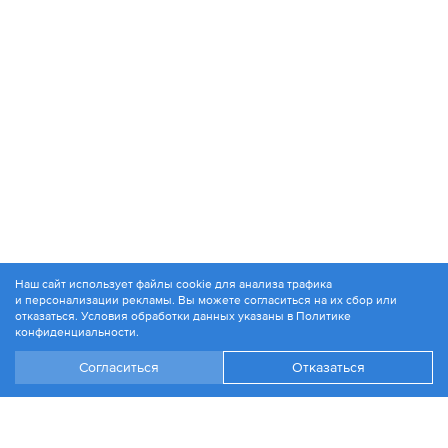
Наш сайт использует файлы cookie для анализа трафика
и персонализации рекламы. Вы можете согласиться на их сбор или
© 1994-2026. ЗАО «Контакт Плюс»
отказаться. Условия обработки данных указаны в
Политике
Политика конфиденциальности
конфиденциальности
.
Согласиться
Отказаться
+7 499 504-88-48