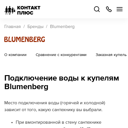
+7
499
504-
88-
48
Каталог
Главная
Бренды
Blumenberg
товаров
Стать
партнером
О компании
Сравнение с конкурентами
Заказная купель
Войти
Войти
Подключение воды к купелям
О компании
Blumenberg
Как купить
Место подключения воды (горячей и холодной)
Кейсы
зависит от того, какую сантехнику вы выбрали.
При вмонтированной в стену сантехнике
Поддержка