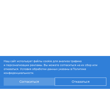
Наш сайт использует файлы cookie для анализа трафика
и персонализации рекламы. Вы можете согласиться на их сбор или
© 1994-2026. ЗАО «Контакт Плюс»
отказаться. Условия обработки данных указаны в
Политике
Политика конфиденциальности
конфиденциальности
.
Согласиться
Отказаться
+7 499 504-88-48
Москва, ул. 1812 года, д. 12