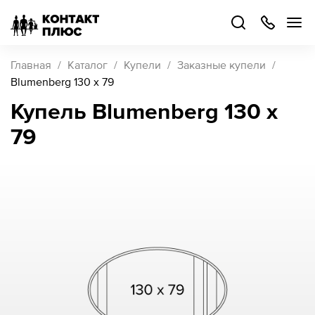
+7
499
504-
88-
48
Каталог
Главная
Каталог
Купели
Заказные купели
товаров
Blumenberg 130 x 79
Купель Blumenberg 130 x
Стать
79
партнером
Войти
Войти
О компании
Как купить
Кейсы
Поддержка