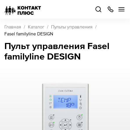
+7
499
504-
88-
48
Каталог
Главная
Каталог
Пульты управления
товаров
Fasel familyline DESIGN
Пульт управления Fasel
Стать
familyline DESIGN
партнером
Войти
Войти
О компании
Как купить
Кейсы
Поддержка