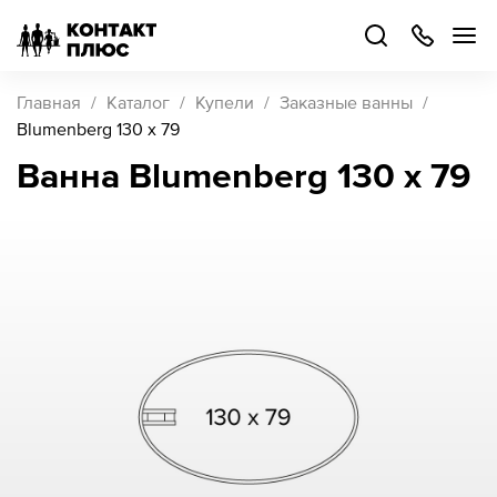
+7
499
504-
88-
48
Каталог
Главная
Каталог
Купели
Заказные ванны
товаров
Blumenberg 130 x 79
Ванна Blumenberg 130 x 79
Стать
партнером
Войти
Войти
О компании
Как купить
Кейсы
Поддержка